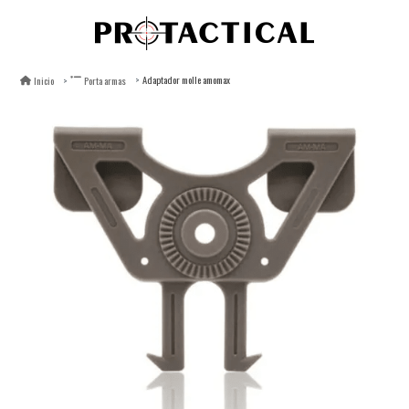
Adaptador molle amomax
Inicio
Porta armas