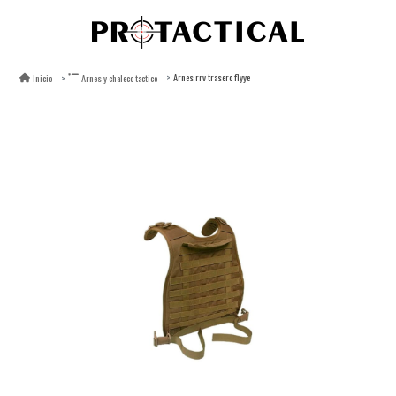
Arnes rrv trasero flyye
Inicio
Arnes y chaleco tactico