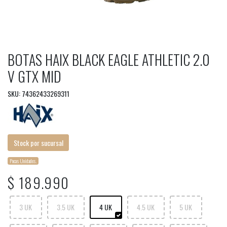
BOTAS HAIX BLACK EAGLE ATHLETIC 2.0
V GTX MID
SKU: 74362433269311
Stock por sucursal
Pocas Unidades.
$ 189.990
3 UK
3.5 UK
4 UK
4.5 UK
5 UK