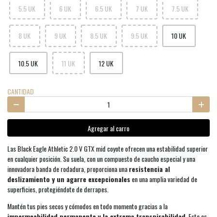
5.5 UK
6 UK
6.5 UK
7 UK
7.5 UK
8 UK
9 UK
8.5 UK
9.5 UK
10 UK
10.5 UK
11 UK
12 UK
CANTIDAD
Agregar al carro
Las Black Eagle Athletic 2.0 V GTX mid coyote ofrecen una estabilidad superior
en cualquier posición. Su suela, con un compuesto de caucho especial y una
innovadora banda de rodadura, proporciona una
resistencia al
deslizamiento y un agarre excepcionales
en una amplia variedad de
superficies, protegiéndote de derrapes.
Mantén tus pies secos y cómodos en todo momento gracias a la
impermeabilidad permanente y la extrema transpirabilidad
. Esto es