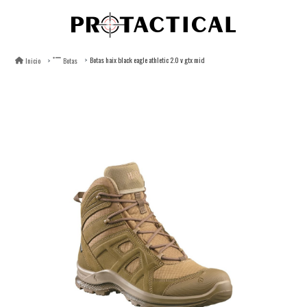
Botas haix black eagle athletic 2.0 v gtx mid
Inicio
Botas