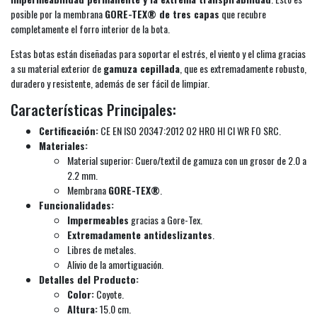
posible por la membrana
GORE-TEX® de tres capas
que recubre
completamente el forro interior de la bota.
Estas botas están diseñadas para soportar el estrés, el viento y el clima gracias
a su material exterior de
gamuza cepillada
, que es extremadamente robusto,
duradero y resistente, además de ser fácil de limpiar.
Características Principales:
Certificación:
CE EN ISO 20347:2012 O2 HRO HI CI WR FO SRC.
Materiales:
Material superior: Cuero/textil de gamuza con un grosor de 2.0 a
2.2 mm.
Membrana
GORE-TEX®
.
Funcionalidades:
Impermeables
gracias a Gore-Tex.
Extremadamente antideslizantes
.
Libres de metales.
Alivio de la amortiguación.
Detalles del Producto:
Color:
Coyote.
Altura:
15.0 cm.