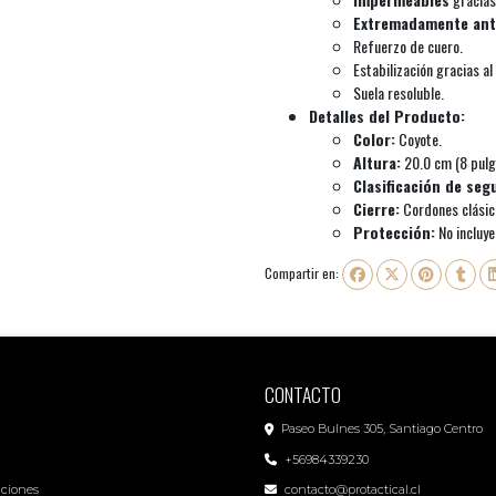
Extremadamente ant
Refuerzo de cuero.
Estabilización gracias a
Suela resoluble.
Detalles del Producto:
Color:
Coyote.
Altura:
20.0 cm (8 pulg
Clasificación de seg
Cierre:
Cordones clásic
Protección:
No incluye
Compartir en:
CONTACTO
Paseo Bulnes 305, Santiago Centro
+56984339230
iciones
contacto@protactical.cl