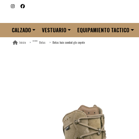
CALZADO
VESTUARIO
EQUIPAMIENTO TACTICO
Botas haix combat gtx coyote
Inicio
Botas