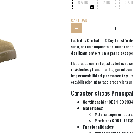
6.5 UK
7 UK
7.5 
CANTIDAD
Las botas Combat GTX Coyote están di
suela, con un compuesto de caucho espe
deslizamiento y un agarre excepc
Elaboradas con
ante
, estas botas no s
resistentes y transpirables, garantizand
impermeabilidad permanente
y un
estabilización integrado proporciona un
Características Principal
Certificación:
CE EN ISO 2034
Materiales:
Material superior: Cuero
Membrana
GORE-TEX
Funcionalidades:
Impermeables
gracias