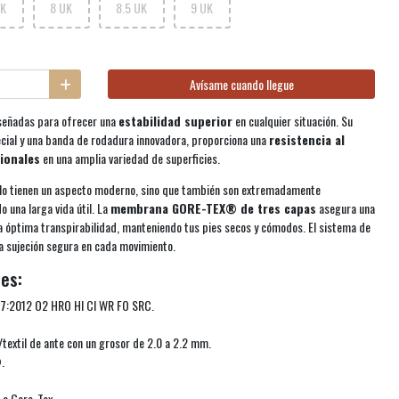
UK
8 UK
8.5 UK
9 UK
Avísame cuando llegue
señadas para ofrecer una
estabilidad superior
en cualquier situación. Su
cial y una banda de rodadura innovadora, proporciona una
resistencia al
ionales
en una amplia variedad de superficies.
olo tienen un aspecto moderno, sino que también son extremadamente
o una larga vida útil. La
membrana GORE-TEX® de tres capas
asegura una
a óptima transpirabilidad, manteniendo tus pies secos y cómodos. El sistema de
a sujeción segura en cada movimiento.
es:
7:2012 O2 HRO HI CI WR FO SRC.
/textil de ante con un grosor de 2.0 a 2.2 mm.
®
.
 a Gore-Tex.