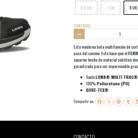
6.5 UK
7 UK
8 UK
CANTIDAD
Esta moderna bota multifunción de cort
paso del camino. Esto hace que el
FERR
superior hecha de material sintético d
garantizada para ser impermeable grac
Suela
LOWA® MULTI TRAC®
100%
Poliuretano (PU)
GORE-TEX®
Compartir en:
CONTACTO