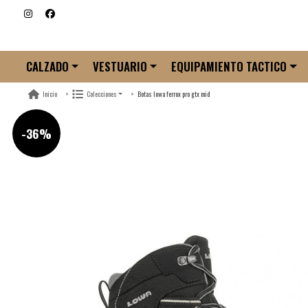
CALZADO
VESTUARIO
EQUIPAMIENTO TACTICO
Botas lowa ferrox pro gtx mid
Inicio
Colecciones
-36%