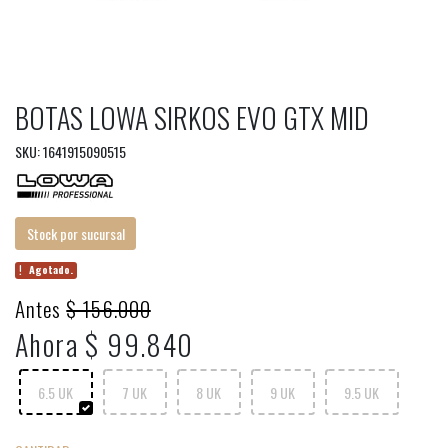
BOTAS LOWA SIRKOS EVO GTX MID
SKU: 1641915090515
Stock por sucursal
Agotado.
Antes
$ 156.000
Ahora $ 99.840
6.5 UK
7 UK
8 UK
9 UK
9.5 UK