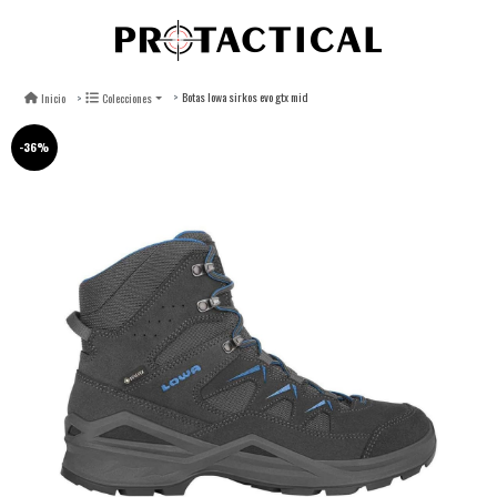
Botas lowa sirkos evo gtx mid
Inicio
Colecciones
-36%