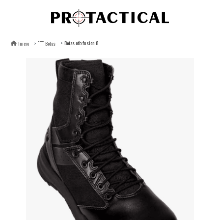
Botas otb fusion 8
Inicio
Botas