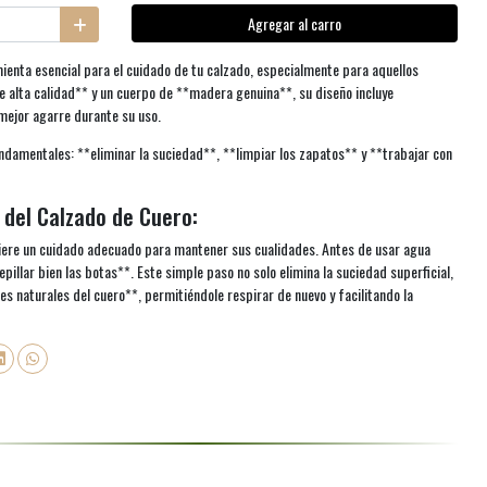
Agregar al carro
enta esencial para el cuidado de tu calzado, especialmente para aquellos
e alta calidad** y un cuerpo de **madera genuina**, su diseño incluye
mejor agarre durante su uso.
undamentales: **eliminar la suciedad**, **limpiar los zapatos** y **trabajar con
 del Calzado de Cuero:
uiere un cuidado adecuado para mantener sus cualidades. Antes de usar agua
pillar bien las botas**. Este simple paso no solo elimina la suciedad superficial,
s naturales del cuero**, permitiéndole respirar de nuevo y facilitando la