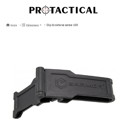
Clip de cinturon earmor s08
Inicio
Colecciones