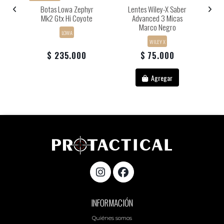
y
Botas Lowa Zephyr
Lentes Wiley-X Saber
Mk2 Gtx Hi Coyote
Advanced 3 Micas
Marco Negro
LOWA
WILEY X
$ 235.000
$ 75.000
Agregar
INFORMACIÓN
Quiénes somos