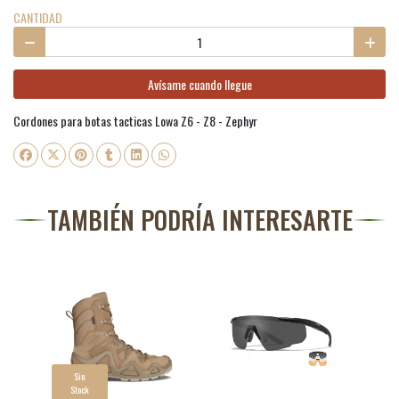
CANTIDAD
Avísame cuando llegue
Cordones para botas tacticas Lowa Z6 - Z8 - Zephyr
TAMBIÉN PODRÍA INTERESARTE
Sin
Stock
S