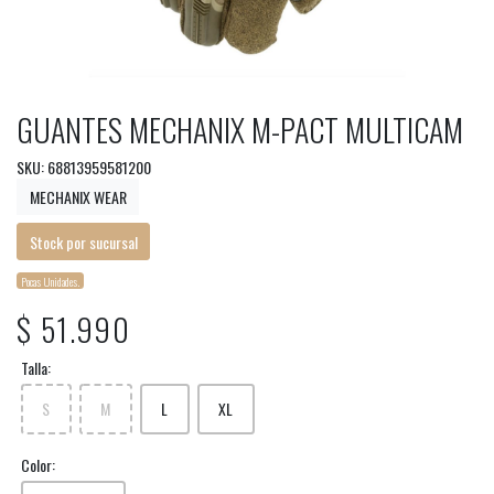
GUANTES MECHANIX M-PACT MULTICAM
SKU: 68813959581200
MECHANIX WEAR
Stock por sucursal
Pocas Unidades.
$ 51.990
Talla:
S
M
L
XL
Color: