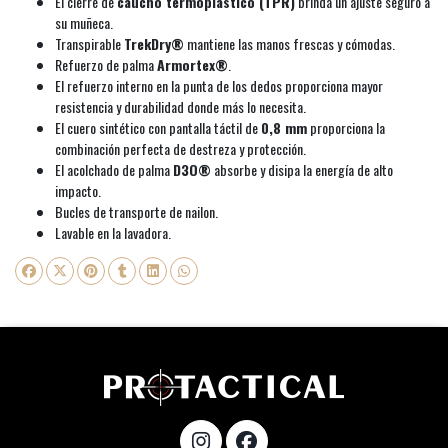
El cierre de
caucho termoplástico (TPR)
brinda un ajuste seguro a
su muñeca.
Transpirable
TrekDry®
mantiene las manos frescas y cómodas.
Refuerzo de palma
Armortex®
.
El refuerzo interno en la punta de los dedos proporciona mayor
resistencia y durabilidad donde más lo necesita.
El cuero sintético con pantalla táctil de
0,8 mm
proporciona la
combinación perfecta de destreza y protección.
El acolchado de palma
D3O®
absorbe y disipa la energía de alto
impacto.
Bucles de transporte de nailon.
Lavable en la lavadora.