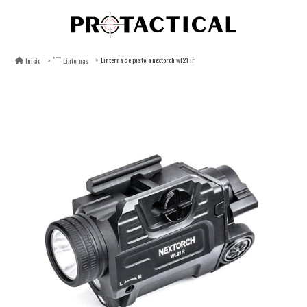
Linterna de pistola nextorch wl21 ir
Inicio
Linternas