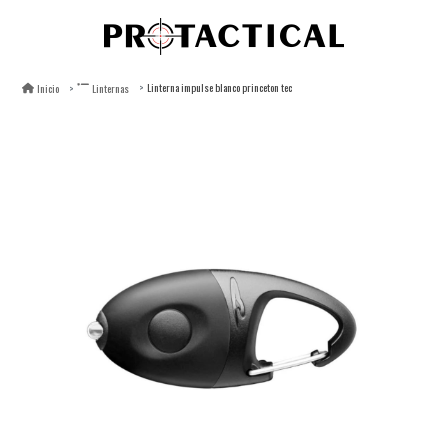
Linterna impulse blanco princeton tec
Inicio
Linternas