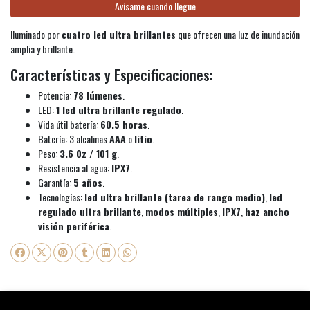
Avísame cuando llegue
Iluminado por
cuatro led ultra brillantes
que ofrecen una luz de inundación
amplia y brillante.
Características y Especificaciones:
Potencia:
78 lúmenes
.
LED:
1 led ultra brillante regulado
.
Vida útil batería:
60.5 horas
.
Batería: 3 alcalinas
AAA
o
litio
.
Peso:
3.6 0z / 101 g
.
Resistencia al agua:
IPX7
.
Garantía:
5 años
.
Tecnologías:
led ultra brillante (tarea de rango medio)
,
led
regulado ultra brillante
,
modos múltiples
,
IPX7
,
haz ancho
visión periférica
.