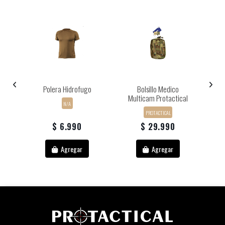
al
Polera Hidrofugo
Bolsillo Medico
Multicam Protactical
N/A
PROTACTICAL
$ 6.990
$ 29.990
Agregar
Agregar