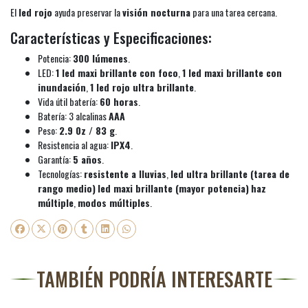
El
led rojo
ayuda preservar la
visión nocturna
para una tarea cercana.
Características y Especificaciones:
Potencia:
300 lúmenes
.
LED:
1 led maxi brillante con foco
,
1 led maxi brillante con
inundación
,
1 led rojo ultra brillante
.
Vida útil batería:
60 horas
.
Batería: 3 alcalinas
AAA
Peso:
2.9 0z / 83 g
.
Resistencia al agua:
IPX4
.
Garantía:
5 años
.
Tecnologías:
resistente a lluvias
,
led ultra brillante (tarea de
rango medio)
led maxi brillante (mayor potencia)
haz
múltiple
,
modos múltiples
.
TAMBIÉN PODRÍA INTERESARTE