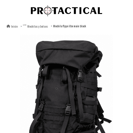
Mochila flyye ilbe main black
Inicio
Mochilas y bolsos