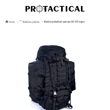
Mochila protactical spec ops 60-100 negro
Inicio
Mochilas y bolsos