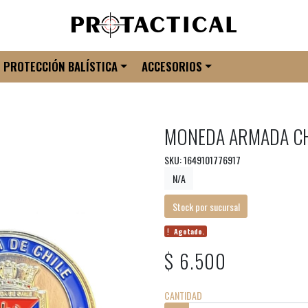
PROTECCIÓN BALÍSTICA
ACCESORIOS
MONEDA ARMADA C
SKU: 1649101776917
N/A
Stock por sucursal
Agotado.
$ 6.500
CANTIDAD