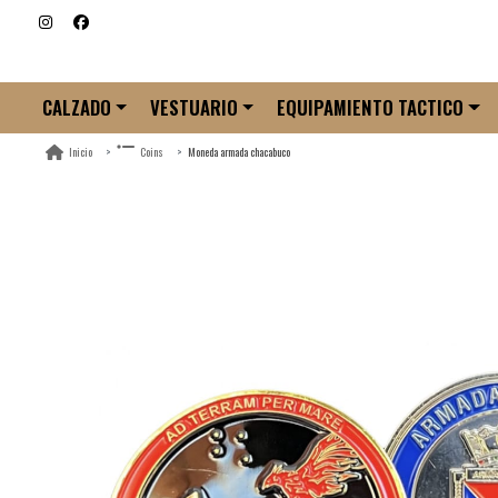
CALZADO
VESTUARIO
EQUIPAMIENTO TACTICO
Moneda armada chacabuco
Inicio
Coins