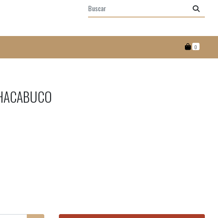
0
HACABUCO