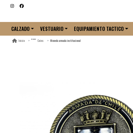
CALZADO
VESTUARIO
EQUIPAMIENTO TACTICO
Moneda armada institucional
Inicio
Coins