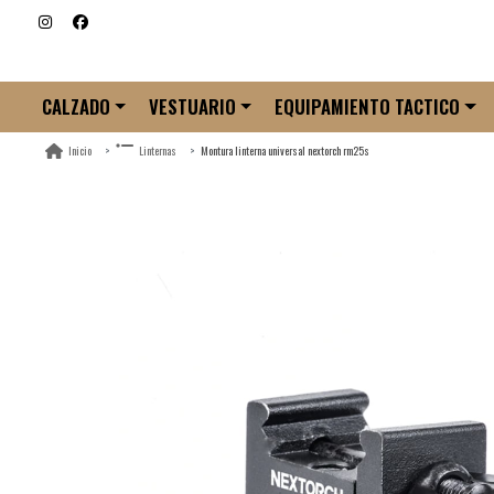
CALZADO
VESTUARIO
EQUIPAMIENTO TACTICO
Montura linterna universal nextorch rm25s
Inicio
Linternas