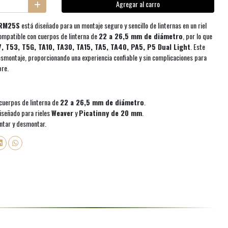
Agregar al carro
 RM25S
está diseñado para un montaje seguro y sencillo de linternas en un riel
compatible con cuerpos de linterna de
22 a 26,5 mm de diámetro
, por lo que
7, T53, T5G, TA10, TA30, TA15, TA5, TA40, PA5, P5 Dual Light
. Este
desmontaje, proporcionando una experiencia confiable y sin complicaciones para
bre.
cuerpos de linterna de
22 a 26,5 mm de diámetro
.
señado para rieles
Weaver
y
Picatinny de 20 mm
.
ntar y desmontar.