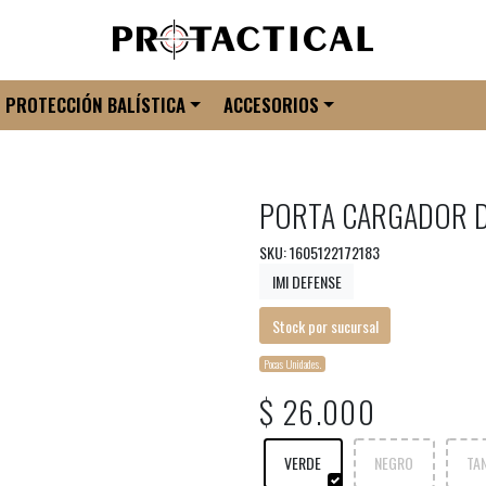
PROTECCIÓN BALÍSTICA
ACCESORIOS
PORTA CARGADOR 
SKU: 1605122172183
IMI DEFENSE
Stock por sucursal
Pocas Unidades.
$ 26.000
VERDE
NEGRO
TA