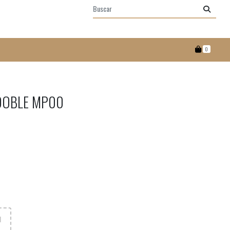
0
DOBLE MP00
N