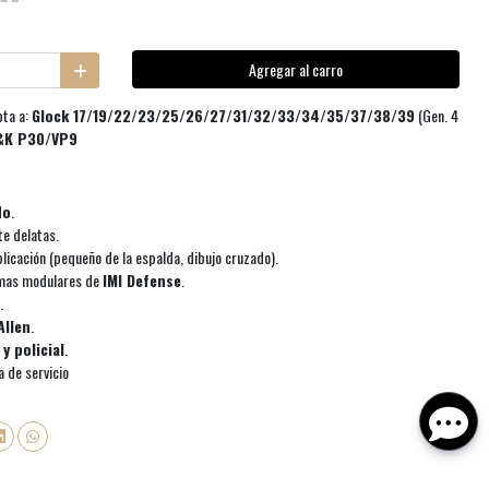
Agregar al carro
ta a:
Glock 17/19/22/23/25/26/27/31/32/33/34/35/37/38/39
(Gen. 4
&K P30/VP9
do
.
te delatas.
licación (pequeño de la espalda, dibujo cruzado).
rmas modulares de
IMI Defense
.
.
Allen
.
 y policial
.
ra de servicio