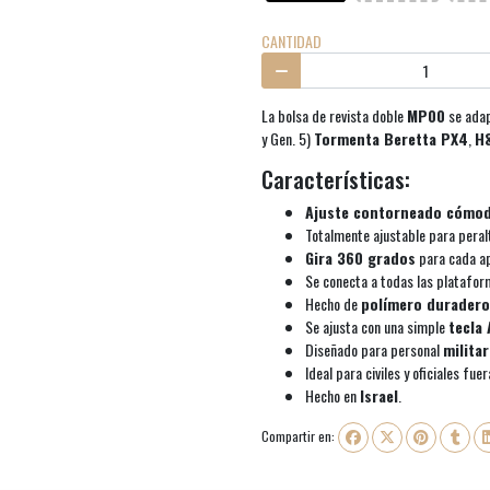
CANTIDAD
La bolsa de revista doble
MP00
se adap
y Gen. 5)
Tormenta Beretta PX4
,
H
Características:
Ajuste contorneado cómo
Totalmente ajustable para peral
Gira 360 grados
para cada ap
Se conecta a todas las platafo
Hecho de
polímero duradero
Se ajusta con una simple
tecla 
Diseñado para personal
militar
Ideal para civiles y oficiales fue
Hecho en
Israel
.
Compartir en: