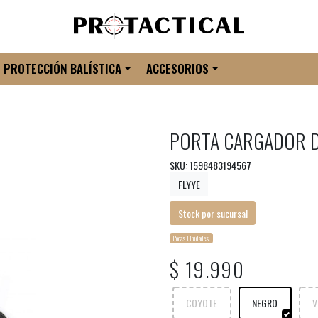
PROTECCIÓN BALÍSTICA
ACCESORIOS
PORTA CARGADOR D
SKU: 1598483194567
FLYYE
Stock por sucursal
Pocas Unidades.
$ 19.990
COYOTE
NEGRO
V