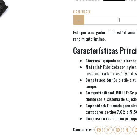
CANTIDAD
Este porta cargador doble está diseñado
rendimiento óptimo.
Características Princ
Cierres:
Equipada con
cierres
Material:
Fabricada con
nylo
resistencia a la abrasión y al de
Construcción:
Su diseño sig
campo.
Compatibilidad MOLLE:
Se p
cuente con el sistema de sujeci
Capacidad:
Diseñada para alma
cargadores de tipo
7.62 o 5.5
Dimensiones:
Tamaño princip
Compartir en: