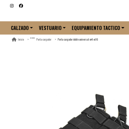
CALZADO
VESTUARIO
EQUIPAMIENTO TACTICO
Porta cargador doble universal m4-m16
Inicio
Porta cargador