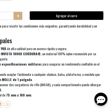
Agregar al carro
 para resistir las condiciones más exigentes, garantizando durabilidad y un
ipales
 YKK
de alta calidad para un acceso rápido y seguro.
n INVISTA 1000D CORDURA®
, un material 100% nylon reconocido por su
sgaste.
ue
especificaciones militares
para asegurar un rendimiento confiable en el
uede acoplar fácilmente a cualquier chaleco, bolsa, plataforma, o mochila que
ón
MOLLE de 1 pulgada
.
cenar dos cargadores de rifle (M4/AK), y cada compartimento puede albergar
6
.
al de
75 mm x 160 mm
.