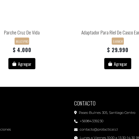
Parche Cruz De Vida
Adaptador Para Riel De Casco E
MULTIPRO
EARMOR
$ 4.000
$ 29.990
Agregar
Agregar
CONTACTO
Paseo Bulnes 305, Santiago Centro
+56984339230
iciones
contacto@protactical.cl
Lunes a Viernes 10:00 a 13:30-14:30 1