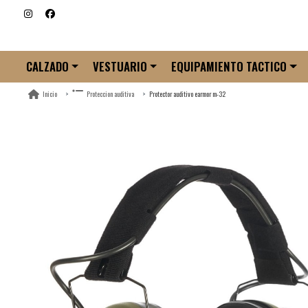
CALZADO
VESTUARIO
EQUIPAMIENTO TACTICO
Protector auditivo earmor m-32
Inicio
Proteccion auditiva