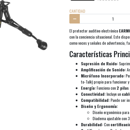
CANTIDAD
El protector auditivo electrónico
EARM
con la conciencia situacional. Este dispo
como voces y señales de advertencia, fac
Características Princi
Supresión de Ruido:
Suprime
Amplificación de Sonido:
Am
Micrófono Incorporado:
Per
to-Talk) propio para funcionar y
Energía:
Funciona con
2 pilas
Conectividad:
Incluye un
cabl
Compatibilidad:
Puede ser ins
Diseño y Ergonomía:
Diseño ergonómico para
Diadema ajustable con 3 
Durabilidad:
Con
certificac