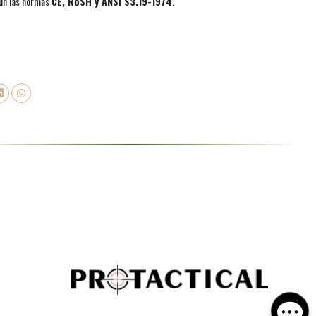
ún las normas
CE, RoSH y ANSI S3.19-1974
.