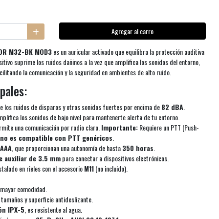
Agregar al carro
OR M32-BK MOD3
es un auricular activado que equilibra la protección auditiva
sitivo suprime los ruidos dañinos a la vez que amplifica los sonidos del entorno,
ilitando la comunicación y la seguridad en ambientes de alto ruido.
pales:
 los ruidos de disparos y otros sonidos fuertes por encima de
82 dBA
.
plifica los sonidos de bajo nivel para mantenerte alerta de tu entorno.
mite una comunicación por radio clara.
Importante:
Requiere un PTT (Push-
no es compatible con PTT genéricos
.
 AAA
, que proporcionan una autonomía de hasta
350 horas
.
e auxiliar de 3.5 mm
para conectar a dispositivos electrónicos.
talado en rieles con el accesorio
M11
(no incluido).
 mayor comodidad.
tamaños y superficie antideslizante.
ión IPX-5
, es resistente al agua.