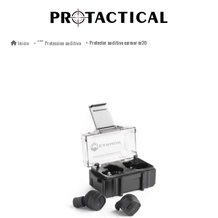
Protector auditivo earmor m20
Inicio
Proteccion auditiva