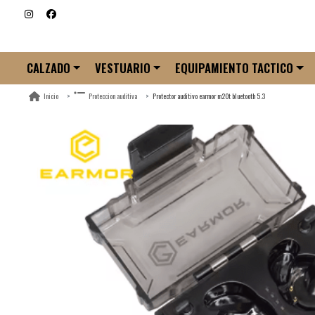
CALZADO
VESTUARIO
EQUIPAMIENTO TACTICO
Protector auditivo earmor m20t bluetooth 5.3
Inicio
Proteccion auditiva