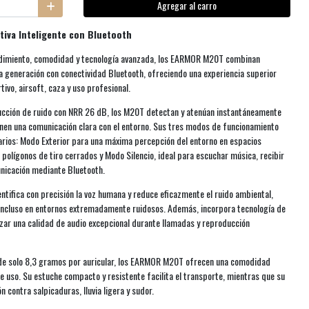
Agregar al carro
iva Inteligente con Bluetooth
ndimiento, comodidad y tecnología avanzada, los EARMOR M20T combinan
ma generación con conectividad Bluetooth, ofreciendo una experiencia superior
tivo, airsoft, caza y uso profesional.
ducción de ruido con NRR 26 dB, los M20T detectan y atenúan instantáneamente
enen una comunicación clara con el entorno. Sus tres modos de funcionamiento
rios: Modo Exterior para una máxima percepción del entorno en espacios
polígonos de tiro cerrados y Modo Silencio, ideal para escuchar música, recibir
unicación mediante Bluetooth.
tifica con precisión la voz humana y reduce eficazmente el ruido ambiental,
incluso en entornos extremadamente ruidosos. Además, incorpora tecnología de
izar una calidad de audio excepcional durante llamadas y reproducción
 de solo 8,3 gramos por auricular, los EARMOR M20T ofrecen una comodidad
e uso. Su estuche compacto y resistente facilita el transporte, mientras que su
 contra salpicaduras, lluvia ligera y sudor.