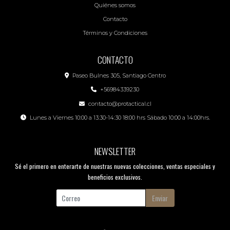
Quiénes somos
Contacto
Términos y Condiciones
CONTACTO
Paseo Bulnes 305, Santiago Centro
+56984339230
contacto@protactical.cl
Lunes a Viernes 10:00 a 13:30-14:30 18:00 hrs Sábado 10:00 a 14:00hrs.
NEWSLETTER
Sé el primero en enterarte de nuestras nuevas colecciones, ventas especiales y
beneficios exclusivos.
Enviar