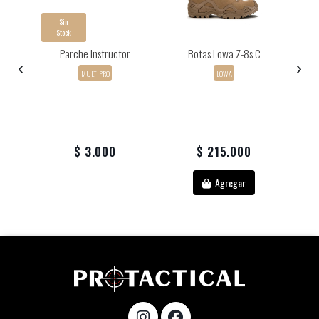
Sin
Stock
a
Parche Instructor
Botas Lowa Z-8s C
B
ack
MULTIPRO
LOWA
da
.
$ 3.000
$ 215.000
Agregar