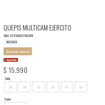
QUEPIS MULTICAM EJERCITO
SKU: 67234643745309
ROTHCO
Stock por sucursal
Agotado.
$ 15.990
Talla:
58
60
55
59
57
56
Color: