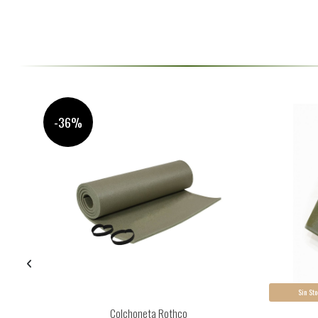
-36%
Sin Sto
Colchoneta Rothco