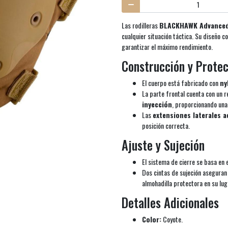
Las rodilleras
BLACKHAWK Advanced 
cualquier situación táctica. Su diseño c
garantizar el máximo rendimiento.
Construcción y Prote
El cuerpo está fabricado con
ny
La parte frontal cuenta con un 
inyección
, proporcionando una
Las
extensiones laterales 
posición correcta.
Ajuste y Sujeción
El sistema de cierre se basa en e
Dos cintas de sujeción aseguran
almohadilla protectora en su lug
Detalles Adicionales
Color:
Coyote.