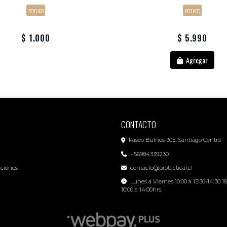
ROTHCO
ROTHCO
$ 1.000
$ 5.990
Agregar
CONTACTO
Paseo Bulnes 305, Santiago Centro
+56984339230
iciones
contacto@protactical.cl
Lunes a Viernes 10:00 a 13:30-14:30 1
10:00 a 14:00hrs.