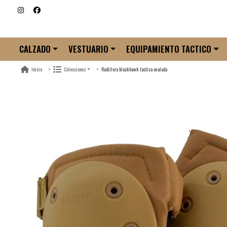
CALZADO
VESTUARIO
EQUIPAMIENTO TACTICO
Rodillera blackhawk tactica ovalada
Inicio
Colecciones