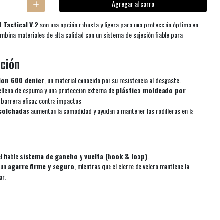
Agregar al carro
Tactical V.2
son una opción robusta y ligera para una protección óptima en
ombina materiales de alta calidad con un sistema de sujeción fiable para
cción
lon 600 denier
, un material conocido por su resistencia al desgaste.
relleno de espuma y una protección externa de
plástico moldeado por
 barrera eficaz contra impactos.
acolchadas
aumentan la comodidad y ayudan a mantener las rodilleras en la
l fiable
sistema de gancho y vuelta (hook & loop)
.
 un
agarre firme y seguro
, mientras que el cierre de velcro mantiene la
ar.