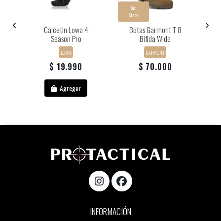
Sin
Stock
Cz
Calcetin Lowa 4
Botas Garmont T 8
B
Season Pro
Bifida Wide
LOWA
GARMONT
$ 19.990
$ 70.000
Agregar
INFORMACIÓN