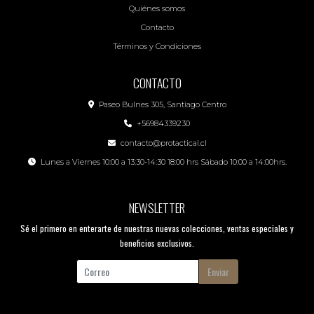
Quiénes somos
Contacto
Términos y Condiciones
CONTACTO
Paseo Bulnes 305, Santiago Centro
+56984339230
contacto@protactical.cl
Lunes a Viernes 10:00 a 13:30-14:30 18:00 hrs Sábado 10:00 a 14:00hrs.
NEWSLETTER
Sé el primero en enterarte de nuestras nuevas colecciones, ventas especiales y
beneficios exclusivos.
Enviar