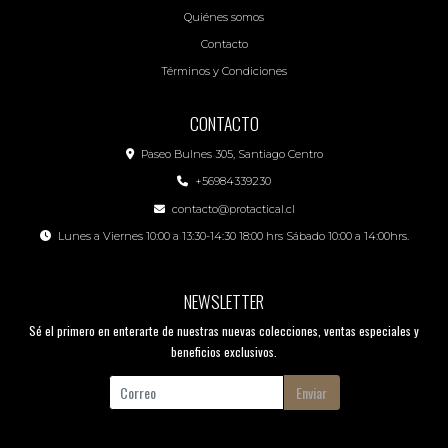
Quiénes somos
Contacto
Términos y Condiciones
CONTACTO
Paseo Bulnes 305, Santiago Centro
+56984339230
contacto@protactical.cl
Lunes a Viernes 10:00 a 13:30-14:30 18:00 hrs Sábado 10:00 a 14:00hrs.
NEWSLETTER
Sé el primero en enterarte de nuestras nuevas colecciones, ventas especiales y
beneficios exclusivos.
Enviar