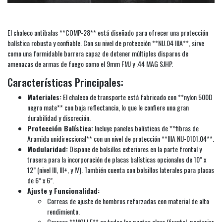
El chaleco antibalas **COMP-28** está diseñado para ofrecer una protección
balística robusta y confiable. Con su nivel de protección **NIJ.04 IIIA**, sirve
como una formidable barrera capaz de detener múltiples disparos de
amenazas de armas de fuego como el 9mm FMJ y .44 MAG SJHP.
Características Principales:
Materiales:
El chaleco de transporte está fabricado con **nylon 500D
negro mate** con baja reflectancia, lo que le confiere una gran
durabilidad y discreción.
Protección Balística:
Incluye paneles balísticos de **fibras de
Aramida unidireccional** con un nivel de protección **IIIA NIJ-0101.04**.
Modularidad:
Dispone de bolsillos exteriores en la parte frontal y
trasera para la incorporación de placas balísticas opcionales de 10” x
12” (nivel III, III+, y IV). También cuenta con bolsillos laterales para placas
de 6” x 6”.
Ajuste y Funcionalidad:
Correas de ajuste de hombros reforzadas con material de alto
rendimiento.
Correas **MOLLE** en todos los puntos clave (frontal, posterior