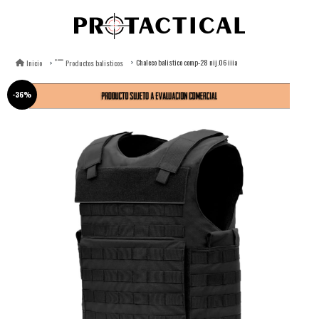
Chaleco balistico comp-28 nij.06 iiia
Inicio
Productos balisticos
-36%