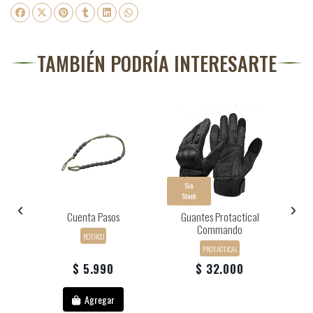
TAMBIÉN PODRÍA INTERESARTE
Sin
Stock
0
Cuenta Pasos
Guantes Protactical
Commando
ROTHCO
PROTACTICAL
$ 5.990
$ 32.000
Agregar