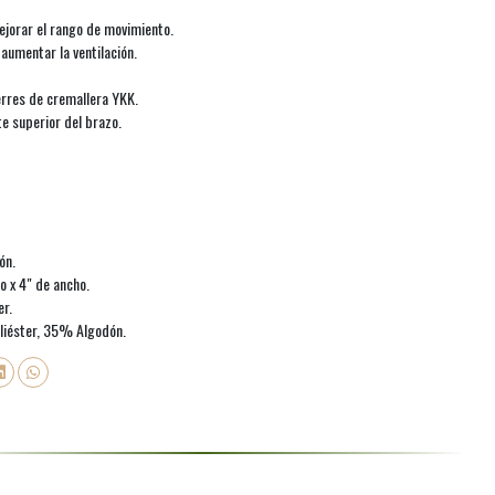
jorar el rango de movimiento.
 aumentar la ventilación.
erres de cremallera YKK.
e superior del brazo.
ón.
o x 4" de ancho.
er.
liéster, 35% Algodón.