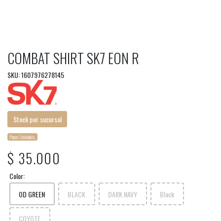
COMBAT SHIRT SK7 EON R
SKU: 1607976278145
Stock por sucursal
Pocas Unidades.
$ 35.000
Color:
OD GREEN
BLACK
DARK NAVY
Black
COYOTE