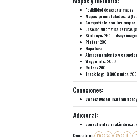
Mapas y memoria:
Posibilidad de agregar mapas
Mapas preinstalados:
sí (to
Compatible con los mapas 
Creación automática de rutas (gi
Birdseye:
250 birdseye imagery
Pistas:
200
Mapa base
Almacenamiento y capacida
Waypoints:
2000
Rutas:
200
Track log:
10.000 puntos, 200
Conexiones:
Conectividad inalámbrica:
y
Adicional:
conectividad inalámbrica:
a
Compartir en: