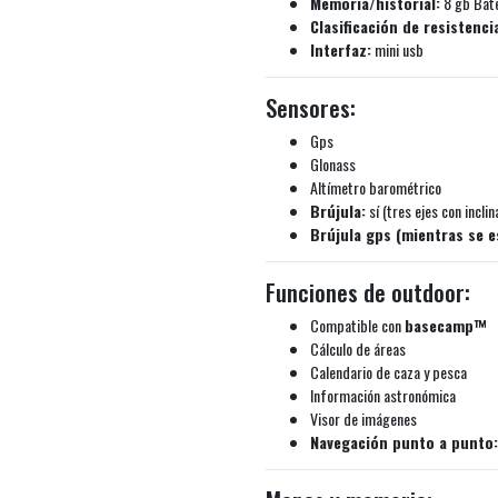
Memoria/historial:
8 gb Bater
Clasificación de resistenci
Interfaz:
mini usb
Sensores:
Gps
Glonass
Altímetro barométrico
Brújula:
sí (tres ejes con incl
Brújula gps (mientras se e
Funciones de outdoor:
Compatible con
basecamp™
Cálculo de áreas
Calendario de caza y pesca
Información astronómica
Visor de imágenes
Navegación punto a punto: