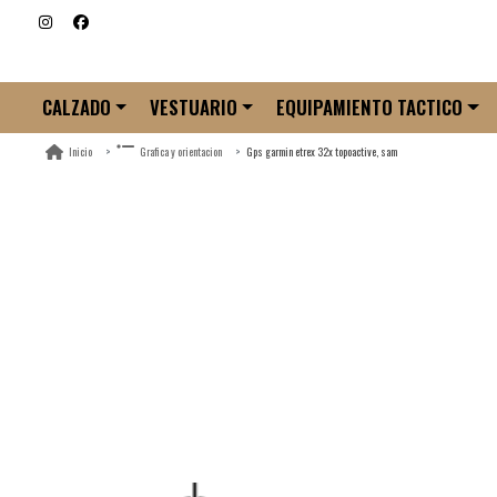
CALZADO
VESTUARIO
EQUIPAMIENTO TACTICO
Gps garmin etrex 32x topoactive, sam
Inicio
Grafica y orientacion