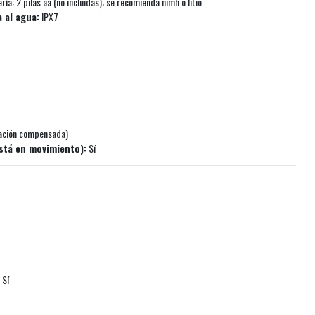
ía: 2 pilas aa (no incluidas); se recomienda nimh o litio
a al agua:
IPX7
inación compensada)
stá en movimiento):
Sí
Sí