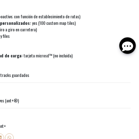
poactive; con función de establecimiento de rutas)
personalizados:
yes (100 custom map tiles)
ro a giro en carretera)
 files
d de carga:
tarjeta microsd™ (no incluida)
 tracks guardados
es (ant+®)
nt+