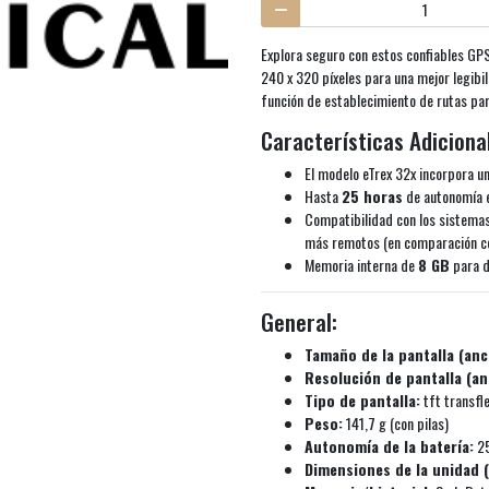
Explora seguro con estos confiables GPS
240 x 320 píxeles para una mejor legibi
función de establecimiento de rutas par
Características Adiciona
El modelo eTrex 32x incorpora un
Hasta
25 horas
de autonomía 
Compatibilidad con los sistemas
más remotos (en comparación co
Memoria interna de
8 GB
para d
General:
Tamaño de la pantalla (anc
Resolución de pantalla (an
Tipo de pantalla:
tft transfl
Peso:
141,7 g (con pilas)
Autonomía de la batería:
25
Dimensiones de la unidad 