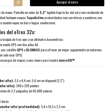
Agregar al carro
 de mano, Pantalla en color de
2,2"
legible bajo la luz del sol y con resolución de
lidad Incluyen mapas
TopoActive
preinstalados con carreteras y senderos con
a cuando vayas en bici o hagas senderismo.
les del eTrex 32x:
a brújula de tres ejes y un altímetro barométrico
en modo GPS con dos pilas AA
 por satélite
GPS
y
GLONASS
para ofrecer un mejor seguimiento en entornos
n solo usar GPS)
escargas de mapas y una ranura para tarjeta
microSD™
ho/alto):
3,5 x 4,4 cm; 5,6 cm en diagonal (2,2")
cho/alto):
240 x 320 píxeles
ectiva de 2,2 pulgadas de 65.000 colores
 horas
(ancho/alto/profundidad):
5,4 x 10,3 x 3,3 cm