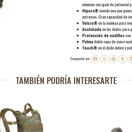
volumen con igual de potencial p
Hipora®
membrana que genera c
extremas. Gran capacidad de im
Velcro®
en la muñeca para mej
Acolchado
en los dedos para p
Protección de nudillos
con 
Palma
doble capa de cuero aco
Touch®
en el dedo índice y pu
Compartir en:
TAMBIÉN PODRÍA INTERESARTE