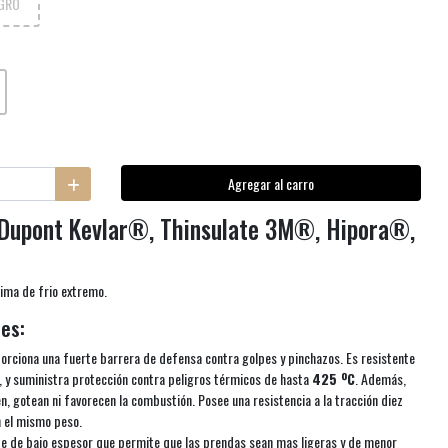
GRO
Agregar al carro
 Dupont Kevlar®, Thinsulate 3M®, Hipora®,
ima de frio extremo.
es:
orciona una fuerte barrera de defensa contra golpes y pinchazos. Es resistente
a, y suministra protección contra peligros térmicos de hasta
425 ºC
. Además,
n, gotean ni favorecen la combustión. Posee una resistencia a la tracción diez
n el mismo peso.
te de bajo espesor que permite que las prendas sean mas ligeras y de menor