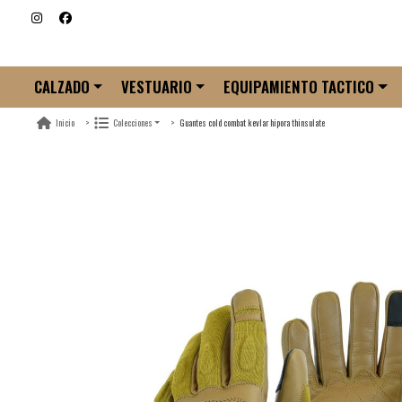
CALZADO
VESTUARIO
EQUIPAMIENTO TACTICO
Guantes cold combat kevlar hipora thinsulate
Inicio
Colecciones