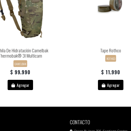
ila De Hidratación Camelbak
Tape Rothco
Thermobak® 3l Multicam
ROTHCO
CAMELBAK
$ 99.990
$ 11.990
Agregar
Agregar
CONTACTO