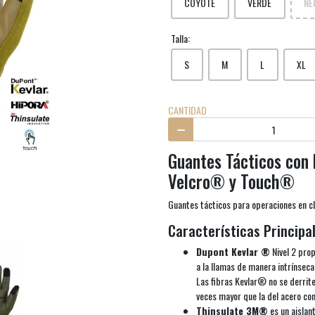
COYOTE
VERDE
NE
Talla:
S
M
L
XL
CANTIDAD
Guantes Tácticos con
Velcro® y Touch®
Guantes tácticos para operaciones en cl
Características Principal
Dupont Kevlar ®
Nivel 2 prop
a la llamas de manera intrínsec
Las fibras Kevlar® no se derrite
veces mayor que la del acero co
Thinsulate 3M®
es un aislan