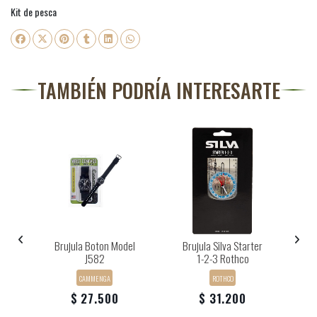
Kit de pesca
TAMBIÉN PODRÍA INTERESARTE
S
al
Brujula Boton Model
Brujula Silva Starter
J582
1-2-3 Rothco
CAMMENGA
ROTHCO
$ 27.500
$ 31.200