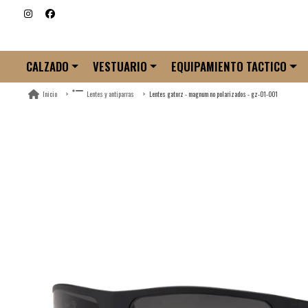
CALZADO
VESTUARIO
EQUIPAMIENTO TACTICO
Lentes gatorz - magnum no polarizados - gz-01-001
Inicio
Lentes y antiparras