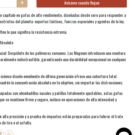
Avísame cuando llegue
 capítulo en gafas de alto rendimiento, diseñadas desde cero para responder a
estrictos del planeta: expertos tácticos, fuerzas especiales y agentes de la ley.
ine lo que significa la resistencia extrema.
 Absoluto
acial: Despídete de los polímeros comunes. Las Magnum introducen una montura
cturalmente indestructible, garantizando una durabilidad excepcional en cualquier
icónico diseño envolvente de última generación ofrece una cobertura total.
mantén la concentración absoluta en tu objetivo, sin importar las distracciones.
ipadas con almohadillas nasales y patillas totalmente ajustables, estas gafas
ue se mantiene firme y seguro, incluso en operaciones de alta intensidad y
e alta precisión y a prueba de impactos están preparadas para tolerar el trato
de tiro o el asfalto.