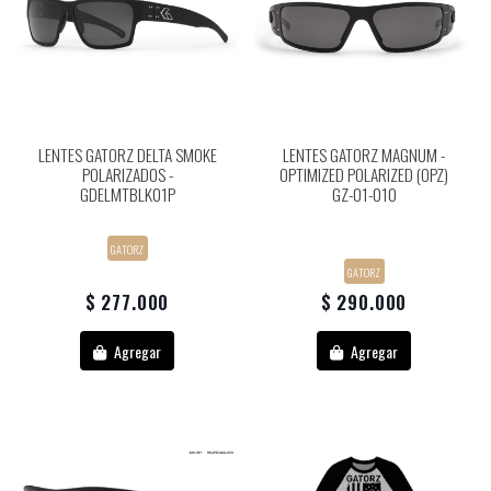
LENTES GATORZ DELTA SMOKE
LENTES GATORZ MAGNUM -
POLARIZADOS -
OPTIMIZED POLARIZED (OPZ)
GDELMTBLK01P
GZ-01-010
POLARIZADOS
OPz - Polarizado optimizado
para una visibilidad total de...
GATORZ
GATORZ
$ 277.000
$ 290.000
Agregar
Agregar