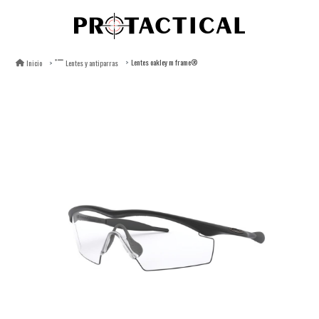
Lentes oakley m frame®
Inicio
Lentes y antiparras