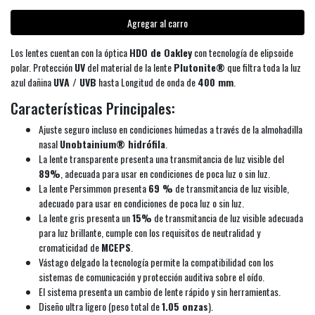
Agregar al carro
Los lentes cuentan con la óptica
HDO de Oakley
con tecnología de elipsoide
polar. Protección
UV
del material de la lente
Plutonite®
que filtra toda la luz
azul dañina
UVA / UVB
hasta Longitud de onda de
400 mm
.
Características Principales:
Ajuste seguro incluso en condiciones húmedas a través de la almohadilla
nasal
Unobtainium® hidrófila
.
La lente transparente presenta una transmitancia de luz visible del
89%
, adecuada para usar en condiciones de poca luz o sin luz.
La lente Persimmon presenta
69 %
de transmitancia de luz visible,
adecuado para usar en condiciones de poca luz o sin luz.
La lente gris presenta un
15%
de transmitancia de luz visible adecuada
para luz brillante, cumple con los requisitos de neutralidad y
cromaticidad de
MCEPS
.
Vástago delgado la tecnología permite la compatibilidad con los
sistemas de comunicación y protección auditiva sobre el oído.
El sistema presenta un cambio de lente rápido y sin herramientas.
Diseño ultra ligero (peso total de
1.05 onzas
).