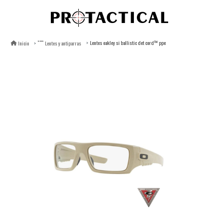
Lentes oakley si ballistic det cord™ ppe
Inicio
Lentes y antiparras