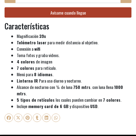
Avísame cuando llegue
Características
Magnificación
39x
Telémetro laser
para medir distancia al objetivo.
Conexión a
wifi
Toma fotos y graba videos.
4 colores
de imagen
7 colores
para retículo.
Menú para
8 idiomas
.
Linterna IR
Para uso diurno y nocturno.
Alcance de nocturno con ¼ de luna
750 mtrs
. con luna llena
1000
mtrs
.
5 tipos de retículos
los cuales pueden cambiar en
7 colores
.
Incluye
memory card de 6 GB
y dispositivo
USD
.