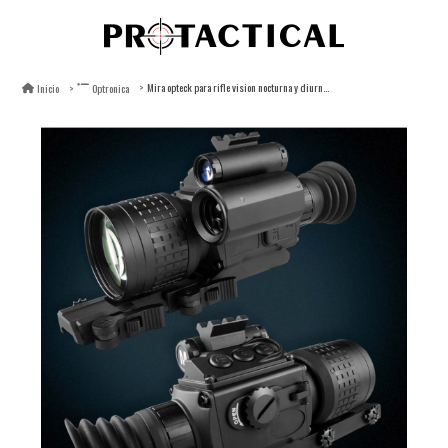
Mira opteck para rifle vision nocturna y diurna con telemetro laser
Inicio
Optronica