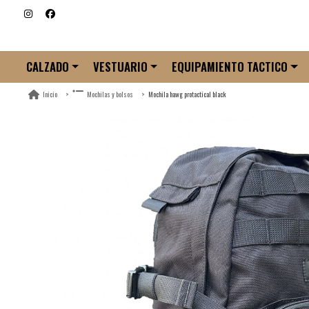
CALZADO
VESTUARIO
EQUIPAMIENTO TACTICO
Mochila hawg protactical black
Inicio
Mochilas y bolsos