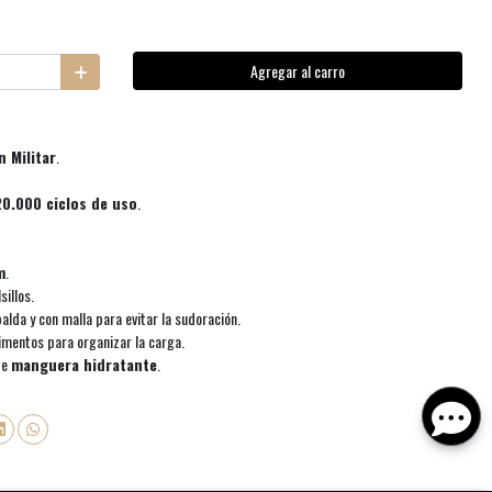
Agregar al carro
n Militar
.
20.000 ciclos de uso
.
m
.
illos.
alda y con malla para evitar la sudoración.
imentos para organizar la carga.
de
manguera hidratante
.