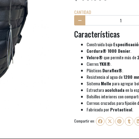
CANTIDAD
Características
Construida bajo
Especificació
Cordura® 1000 Denier
.
Velcro®
que permite más de
Cierres
YKK®
.
Plásticos
Duraflex®
.
Resistencia al agua de
1200 m
Sistema
Molle
para agregar bols
Estructura
acolchada
en la esp
Bolsillos interiores con compart
Correas cruzadas para fijación 
Fabricada por
Protactical
.
Compartir en: