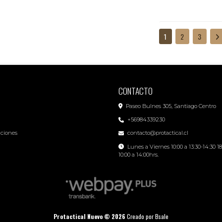
1
2
3
CONTACTO
Paseo Bulnes 305, Santiago Centro
+56984339230
iciones
contacto@protactical.cl
Lunes a Viernes 10:00 a 13:30-14:30 1
10:00 a 14:00hrs.
Protactical Nuevo © 2026
Creado por
Bsale