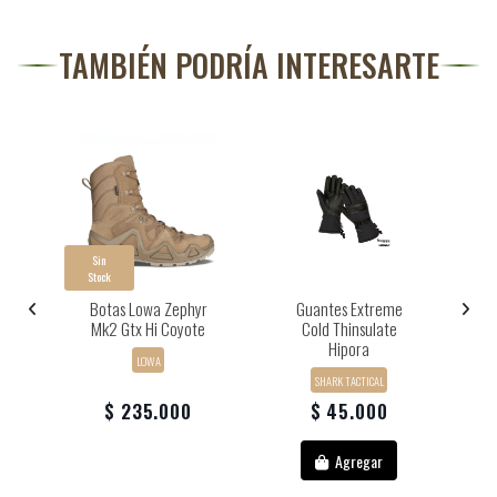
TAMBIÉN PODRÍA INTERESARTE
Sin
Stock
tx
Botas Lowa Zephyr
Guantes Extreme
B
Mk2 Gtx Hi Coyote
Cold Thinsulate
Hipora
LOWA
SHARK TACTICAL
$ 235.000
$ 45.000
Agregar