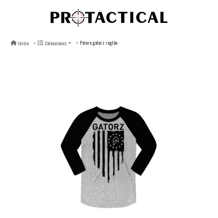
Polera gatorz raglán
Inicio
Colecciones