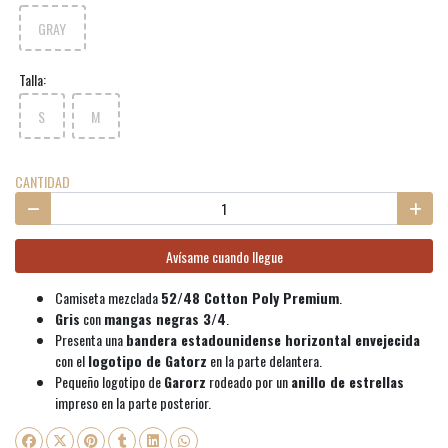
GRAY
Talla:
S
M
CANTIDAD
Avísame cuando llegue
Camiseta mezclada
52/48 Cotton Poly Premium
.
Gris
con
mangas negras 3/4
.
Presenta una
bandera estadounidense horizontal envejecida
con el
logotipo de Gatorz
en la parte delantera.
Pequeño logotipo de
Garorz
rodeado por un
anillo de estrellas
impreso en la parte posterior.