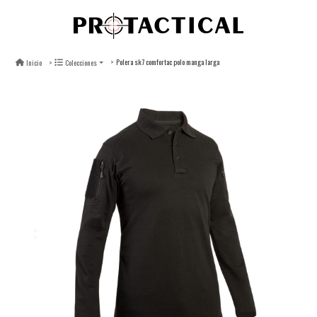
Polera sk7 comfortac polo manga larga
Inicio
Colecciones