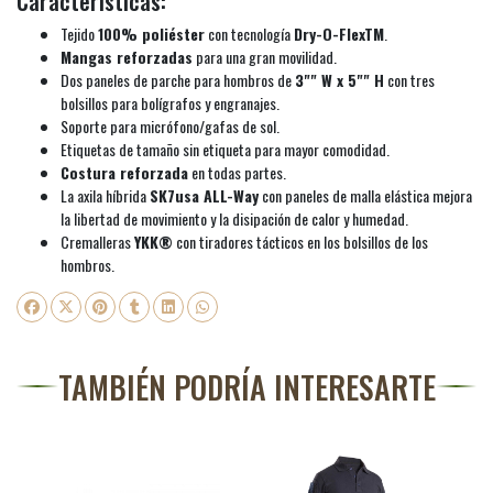
Características:
Tejido
100% poliéster
con tecnología
Dry-O-FlexTM
.
Mangas reforzadas
para una gran movilidad.
Dos paneles de parche para hombros de
3"" W x 5"" H
con tres
bolsillos para bolígrafos y engranajes.
Soporte para micrófono/gafas de sol.
Etiquetas de tamaño sin etiqueta para mayor comodidad.
Costura reforzada
en todas partes.
La axila híbrida
SK7usa ALL-Way
con paneles de malla elástica mejora
la libertad de movimiento y la disipación de calor y humedad.
Cremalleras
YKK®
con tiradores tácticos en los bolsillos de los
hombros.
TAMBIÉN PODRÍA INTERESARTE