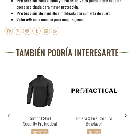
Protección
contra llama y flash refuerzo en palma doble capa de
cuero acolchada para mayor protección.
Protección de nudillos
moldeada con cubierta de cuero.
Velcro®
en la muñeca para mejor sujeción.
TAMBIÉN PODRÍA INTERESARTE
y
Combat Shirt
Polera X-Fire Cordura
Security Protactical
Baselayer
PROTACTICAL
TRU-SPEC