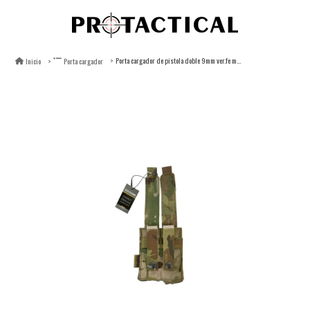
Porta cargador de pistola doble 9mm ver.fe multicam protactical
Inicio
Porta cargador