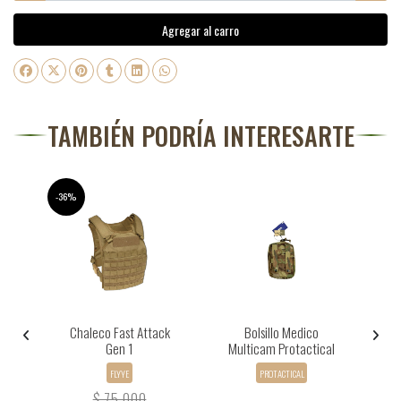
Agregar al carro
TAMBIÉN PODRÍA INTERESARTE
-36%
Chaleco Fast Attack
Bolsillo Medico
C
Gen 1
Multicam Protactical
FLYYE
PROTACTICAL
$ 75.000